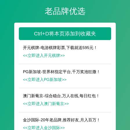
遥想公瑾当年，小乔初嫁了，雄姿英发。
羽扇纶巾，谈笑间，樯橹灰飞烟灭。
故国神游，多情应笑我，早生华发。
人生如梦，一尊还酹江月。